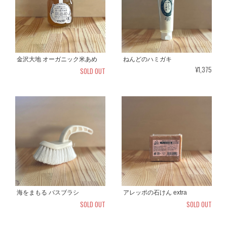
金沢大地 オーガニック米あめ
ねんどのハミガキ
¥1,375
SOLD OUT
海をまもる バスブラシ
アレッポの石けん extra
SOLD OUT
SOLD OUT