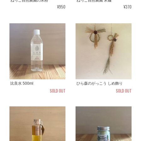
ねっこ自然農園の米粉
ねっこ自然農園 米麺
¥950
¥370
比良水 500ml
ひら森のがっこう しめ飾り
SOLD OUT
SOLD OUT