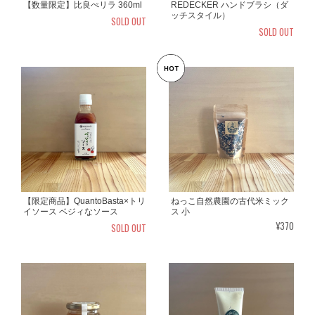
【数量限定】比良ぺリラ 360ml
REDECKER ハンドブラシ（ダ
ッチスタイル）
SOLD OUT
SOLD OUT
【限定商品】QuantoBasta×トリ
ねっこ自然農園の古代米ミック
イソース ベジィなソース
ス 小
¥370
SOLD OUT