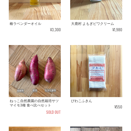
椿ラベンダーオイル
大鹿村 よもぎビワクリーム
¥3,300
¥1,980
ねっこ自然農園の自然栽培サツ
びわこふきん
マイモ3種 食べ比べセット
¥550
SOLD OUT