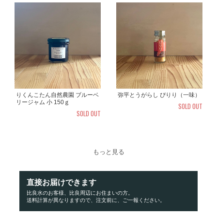
りくんこたん自然農園 ブルーベ
弥平とうがらし ぴりり（一味）
リージャム 小 150ｇ
SOLD OUT
SOLD OUT
もっと見る
直接お届けできます
比良水のお客様、比良周辺にお住まいの方。
送料計算が異なりますので、注文前に、ご一報ください。