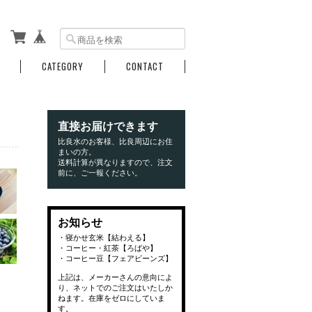
CATEGORY
CONTACT
直接お届けできます
比良水のお客様、比良周辺にお住
まいの方。
送料計算が異なりますので、注文
前に、ご一報ください。
お知らせ
・寝かせ玄米【結わえる】
・コーヒー・紅茶【ろばや】
・コーヒー豆【フェアビーンズ】
上記は、メーカーさんの意向によ
り、ネットでのご注文はいたしか
ねます。在庫をゼロにしていま
す。