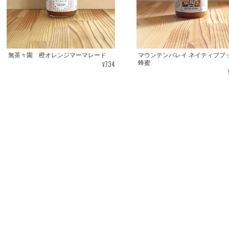
無茶々園 橙オレンジマーマレード
マウンテンバレイ ネイティブブ
¥734
蜂蜜