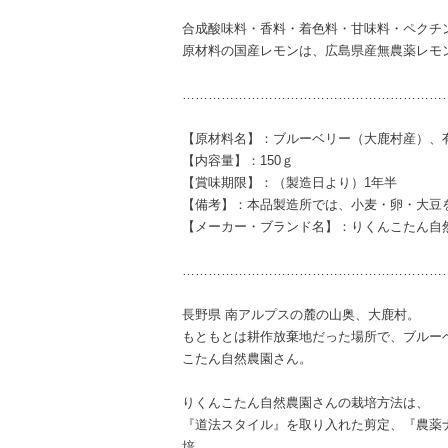
合成酸味料・香料・着色料・甘味料・ペクチ
原材料の国産レモンは、広島県産無農薬レモ
……………………………………………………
【原材料名】：ブルーベリー（大鹿村産）、
【内容量】：150ｇ
【賞味期限】：（製造日より）1年半
【備考】：本品製造所では、小麦・卵・大豆
【メーカー・ブランド名】：りくんこたん自
……………………………………………………
長野県 南アルプスの麓の山奥、大鹿村。
もともとは耕作放棄地だった場所で、ブルー
こたん自然農園さん。
りくんこたん自然農園さんの栽培方法は、
『道法スタイル』を取り入れた剪定、『農薬
培。