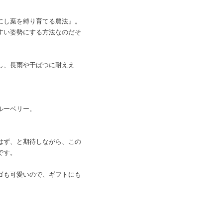
にし葉を縛り育てる農法』。
すい姿勢にする方法なのだそ
し、長雨や干ばつに耐ええ
ルーベリー。
。
はず、と期待しながら、この
です。
ゴも可愛いので、ギフトにも