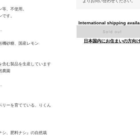
よりお問い合わせください。
ン等、不使用。
ンです。
International shipping availa
…
Sold out
日本国内にお住まいの方向
有機砂糖、国産レモン
を含む製品を生産しています
然農園
…
ベリーを育てている、りくん
ナシ、肥料ナシ』の自然栽