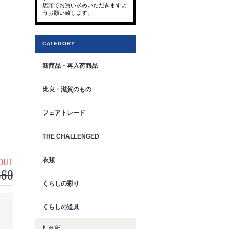
店頭でお買い求めいただきますよ
うお願い致します。
CATEGORY
新商品・再入荷商品
比良・滋賀のもの
フェアトレード
THE CHALLENGED
 OUT
衣類
860
くらしの彩り
くらしの道具
台所