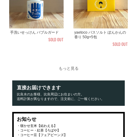
手洗いせっけん バブルガード
yaetoco バスソルト ぽんかんの
香り 50g×5包
SOLD OUT
SOLD OUT
もっと見る
直接お届けできます
比良水のお客様、比良周辺にお住まいの方。
送料計算が異なりますので、注文前に、ご一報ください。
お知らせ
・寝かせ玄米【結わえる】
・コーヒー・紅茶【ろばや】
・コーヒー豆【フェアビーンズ】