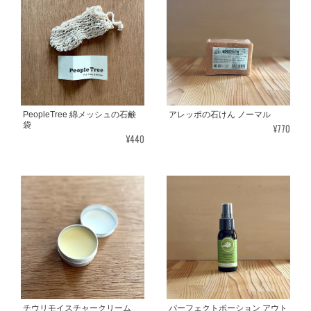
PeopleTree 綿メッシュの石鹸
アレッポの石けん ノーマル
袋
¥770
¥440
チウリモイスチャークリーム
パーフェクトポーション アウト