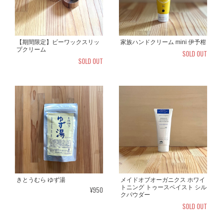
【期間限定】ビーワックスリッ
家族ハンドクリーム mini 伊予柑
プクリーム
SOLD OUT
SOLD OUT
きとうむら ゆず湯
メイドオブオーガニクス ホワイ
トニング トゥースペイスト シル
¥950
クパウダー
SOLD OUT