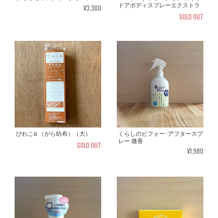
ドアボディスプレーエクストラ
¥3,300
SOLD OUT
びわこα （がら紡布）（大）
くらしのビフォー･アフタースプ
レー 微香
SOLD OUT
¥1,980