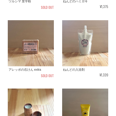
ツルシマ 里芋粉
ねんどのハミガキ
¥1,375
SOLD OUT
アレッポの石けん extra
ねんどの入浴剤
¥1,320
SOLD OUT