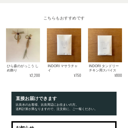
こちらもおすすめです
ひら森のがっこう し
INDORI マサラチャ
INDORI タンドリー
め飾り
イ
チキン用スパイス
¥2,200
¥750
¥800
直接お届けできます
比良水のお客様、比良周辺にお住まいの方。
送料計算が異なりますので、注文前に、ご一報ください。
お知らせ