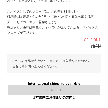
高さ7～12ｍほどになった頃、蕾をつけます。
スパイスとしてのクローブは、この蕾を利用します。
収穫時期は夏場と冬の年2回で、花びらが開く直前の蕾を収穫し、
天日干しでカラカラに乾燥させます。
乾燥させ、色味は茶色く、甘い匂いが漂ってきたら、スパイスの
クローブが完成です。
SOLD OUT
540
¥
こちらの商品は完売いたしました。再入荷などについて
こ
ちら
よりお問い合わせください。
International shipping available
Sold out
日本国内にお住まいの方向け