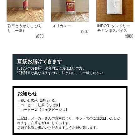
弥平とうがらし ぴり
スリカレー
INDORI タンドリー
¥507
り（一味）
チキン用スパイス
¥850
¥800
直接お届けできます
比良水のお客様、比良周辺にお住まいの方。
送料計算が異なりますので、注文前に、ご一報ください。
お知らせ
・寝かせ玄米【結わえる】
・コーヒー・紅茶【ろばや】
・コーヒー豆【フェアビーンズ】
上記は、メーカーさんの意向により、ネットでのご注文はいたしか
ねます。在庫をゼロにしています。
店頭でお買い求めいただきますようお願い致します。