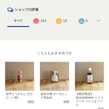
ショップの評価
164
10
0
すべて
こちらもおすすめです
弥平とうがらし ぴり
金沢大地 オーガニッ
【限定商品】
り（一味）
ク米あめ
QuantoBasta×トリイ
¥850
¥810
ソース ベジィなソー
ス