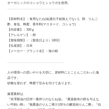
オーガニックのコショウとショウガを使用。
………………………………………………
【原材料名】：食用なたね油(遺伝子組換えでない)、卵、りんご
酢、食塩、蜂蜜、香辛料(マスタード、コショウ)
【内容量】：300ｇ
【アレルゲン】：卵
【賞味期限】：（製造日より）180日
【生産国】：日本
【メーカー・ブランド名】：海の精
………………………………………………
人や環境への思いやりを大切に、原材料にとことんこだわった逸
品です。
砂糖を使わず、蜂蜜で甘みを付けてあります。
厳選素材は、
『米澤製油の圧搾一番搾りのなたね油』『農薬散布の餌を与えな
い平飼い卵』『無農薬のりんご果汁100％の醸造純りんご酢』『自