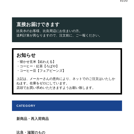
¥896
直接お届けできます
比良水のお客様、比良周辺にお住まいの方。
送料計算が異なりますので、注文前に、ご一報ください。
お知らせ
・寝かせ玄米【結わえる】
・コーヒー・紅茶【ろばや】
・コーヒー豆【フェアビーンズ】
上記は、メーカーさんの意向により、ネットでのご注文はいたしか
ねます。在庫をゼロにしています。
店頭でお買い求めいただきますようお願い致します。
CATEGORY
新商品・再入荷商品
比良・滋賀のもの