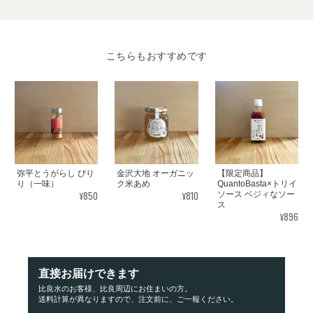
こちらもおすすめです
弥平とうがらし ぴり
金沢大地 オーガニッ
【限定商品】
り（一味）
ク米あめ
QuantoBasta×トリイ
¥850
¥810
ソース ベジィなソー
ス
¥896
直接お届けできます
比良水のお客様、比良周辺にお住まいの方。
送料計算が異なりますので、注文前に、ご一報ください。