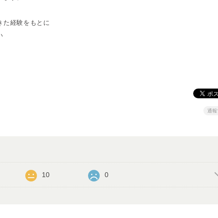
きた経験をもとに
い
通報
10
0