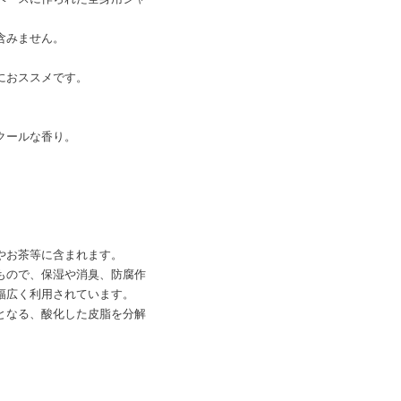
含みません。
におススメです。
クールな香り。
やお茶等に含まれます。
もので、保湿や消臭、防腐作
幅広く利用されています。
となる、酸化した皮脂を分解