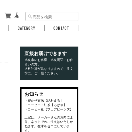
CATEGORY
CONTACT
直接お届けできます
比良水のお客様、比良周辺にお住
まいの方。
送料計算が異なりますので、注文
前に、ご一報ください。
お知らせ
・寝かせ玄米【結わえる】
・コーヒー・紅茶【ろばや】
・コーヒー豆【フェアビーンズ】
上記は、メーカーさんの意向によ
り、ネットでのご注文はいたしか
ねます。在庫をゼロにしていま
す。