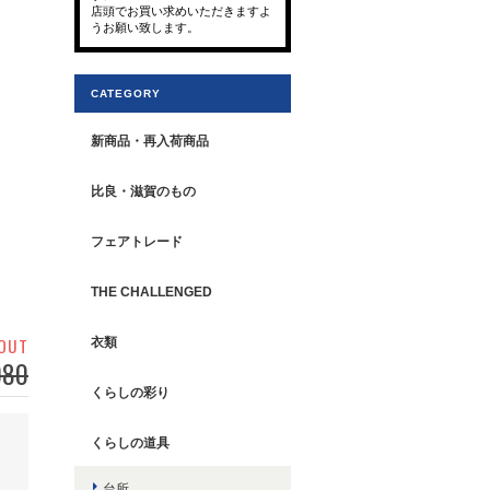
店頭でお買い求めいただきますよ
うお願い致します。
CATEGORY
新商品・再入荷商品
比良・滋賀のもの
フェアトレード
THE CHALLENGED
 OUT
衣類
080
くらしの彩り
くらしの道具
台所