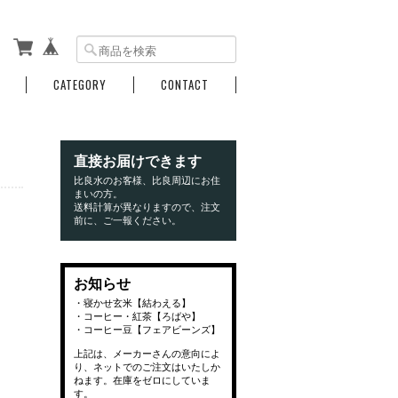
CATEGORY
CONTACT
直接お届けできます
比良水のお客様、比良周辺にお住
まいの方。
送料計算が異なりますので、注文
前に、ご一報ください。
お知らせ
・寝かせ玄米【結わえる】
・コーヒー・紅茶【ろばや】
・コーヒー豆【フェアビーンズ】
上記は、メーカーさんの意向によ
り、ネットでのご注文はいたしか
ねます。在庫をゼロにしていま
す。