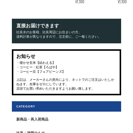
¥1,100
¥1,100
直接お届けできます
比良水のお客様、比良周辺にお住まいの方。
送料計算が異なりますので、注文前に、ご一報ください。
お知らせ
・寝かせ玄米【結わえる】
・コーヒー・紅茶【ろばや】
・コーヒー豆【フェアビーンズ】
上記は、メーカーさんの意向により、ネットでのご注文はいたしか
ねます。在庫をゼロにしています。
店頭でお買い求めいただきますようお願い致します。
CATEGORY
新商品・再入荷商品
比良・滋賀のもの