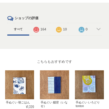
ショップの評価
164
10
0
すべて
こちらもおすすめです
手ぬぐい 朝ごはん
手ぬぐい 鯔背（いな
手ぬぐい いろどり
¥1,320
せ）
tonton