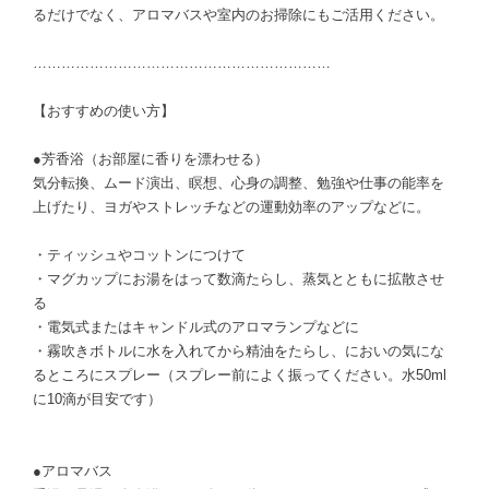
るだけでなく、アロマバスや室内のお掃除にもご活用ください。
………………………………………………………
【おすすめの使い方】
●芳香浴（お部屋に香りを漂わせる）
気分転換、ムード演出、瞑想、心身の調整、勉強や仕事の能率を
上げたり、ヨガやストレッチなどの運動効率のアップなどに。
・ティッシュやコットンにつけて
・マグカップにお湯をはって数滴たらし、蒸気とともに拡散させ
る
・電気式またはキャンドル式のアロマランプなどに
・霧吹きボトルに水を入れてから精油をたらし、においの気にな
るところにスプレー（スプレー前によく振ってください。水50ml
に10滴が目安です）
●アロマバス