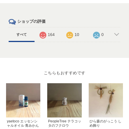
ショップの評価
164
10
0
すべて
こちらもおすすめです
yaetoco エッセンシ
PeopleTree テラコッ
ひら森のがっこう し
ャルオイル 青みかん
タのフクロウ
め飾り