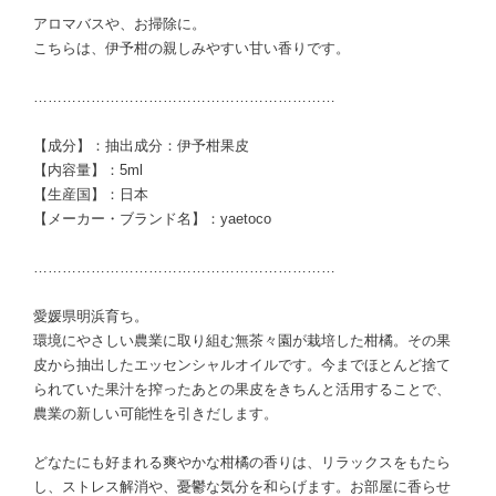
アロマバスや、お掃除に。
こちらは、伊予柑の親しみやすい甘い香りです。
………………………………………………………
【成分】：抽出成分：伊予柑果皮
【内容量】：5ml
【生産国】：日本
【メーカー・ブランド名】：yaetoco
………………………………………………………
愛媛県明浜育ち。
環境にやさしい農業に取り組む無茶々園が栽培した柑橘。その果
皮から抽出したエッセンシャルオイルです。今までほとんど捨て
られていた果汁を搾ったあとの果皮をきちんと活用することで、
農業の新しい可能性を引きだします。
どなたにも好まれる爽やかな柑橘の香りは、リラックスをもたら
し、ストレス解消や、憂鬱な気分を和らげます。お部屋に香らせ