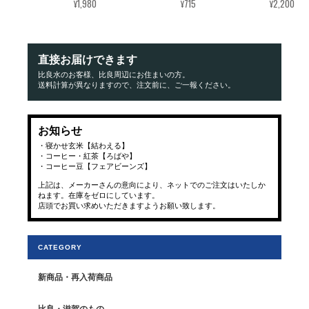
¥1,980
¥715
¥2,200
直接お届けできます
比良水のお客様、比良周辺にお住まいの方。
送料計算が異なりますので、注文前に、ご一報ください。
お知らせ
・寝かせ玄米【結わえる】
・コーヒー・紅茶【ろばや】
・コーヒー豆【フェアビーンズ】
上記は、メーカーさんの意向により、ネットでのご注文はいたしか
ねます。在庫をゼロにしています。
店頭でお買い求めいただきますようお願い致します。
CATEGORY
新商品・再入荷商品
比良・滋賀のもの