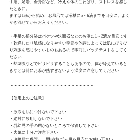
手浴、足湯、全身浴など。冷えや体のこわばり、ストレスを感じ
たときに。
まずは1滴から始め、お風呂では浴槽に5～6滴までを目安に。よく
かき混ぜてからお入りください。
・手足の部分浴はバケツや洗面器などのお湯に1～2滴が目安です
・乾燥したり敏感になりやすい季節や体調によっては肌にぴりぴ
り刺激を感じやすいものもあるので事前にパッチテストをしてく
ださい
・熱刺激などでピリピリすることもあるので、体が冷えていると
きなどは特にお湯が熱すぎないよう温度に注意してください
………………………………………………………
【使用上のご注意】
・原液を肌につけないで下さい
・絶対に飲用しないで下さい
・乳幼児の手の届かないところで保管して下さい
・火気に十分ご注意下さい
・冷暗所に保管し、開封後は3ヶ月を目安にお使い下さい