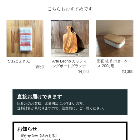
こちらもおすすめです
びわこふきん
Arte Legno カッティ
野田琺瑯 バターケー
¥550
ングボードグランデ
ス 200g用
¥4,180
¥3,300
直接お届けできます
比良水のお客様、比良周辺にお住まいの方。
送料計算が異なりますので、注文前に、ご一報ください。
お知らせ
・寝かせ玄米【結わえる】