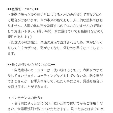
■■色落ちについて■■
・洗剤で洗った後や熱い汁につけると木の色が抜けて布などに付
く場合がございます。木の本来の色であり、人工的な塗料ではあ
りません。人間の体に害を及ぼすものではございませんので安心
してお使い下さい。(長い時間、水に浸けていても色抜けなどの可
能性があります)
・食器洗浄乾燥機は、高温のお湯で洗浄されるため、木がびっく
りして白くガザつき、艶がなくなり、傷むのが早くなってしまい
ます。
■■長くお使いいただくために■■
・自然素材のカトラリーは、使い続けるうちに、表面がガサガ
サしてまいります。コーティングなどをしていない為、防ぐ事が
できませんが、お手入れをしていただく事により、質感も色合い
を取り戻すことができます。
＜メンテナンスの仕方＞
・使う前にさっと水につけ、乾いた布で拭いてからご使用くだ
さい。食器用洗剤で洗っていただけます。 洗ったあとはすぐに水