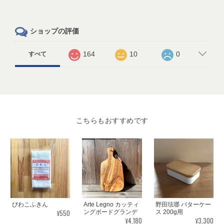
ショップの評価
164
10
0
すべて
こちらもおすすめです
びわこふきん
Arte Legno カッティ
野田琺瑯 バターケー
¥550
ングボードグランデ
ス 200g用
¥4,180
¥3,300