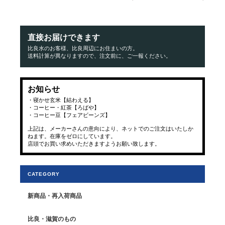
直接お届けできます
比良水のお客様、比良周辺にお住まいの方。
送料計算が異なりますので、注文前に、ご一報ください。
お知らせ
・寝かせ玄米【結わえる】
・コーヒー・紅茶【ろばや】
・コーヒー豆【フェアビーンズ】
上記は、メーカーさんの意向により、ネットでのご注文はいたしか
ねます。在庫をゼロにしています。
店頭でお買い求めいただきますようお願い致します。
CATEGORY
新商品・再入荷商品
比良・滋賀のもの