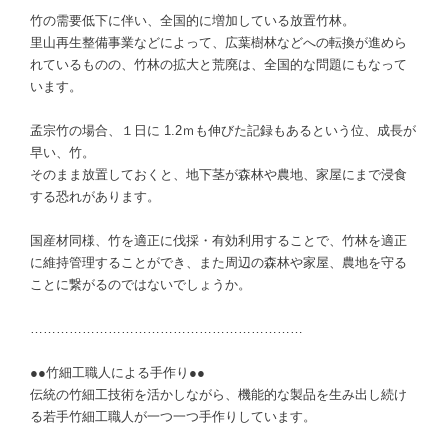
竹の需要低下に伴い、全国的に増加している放置竹林。
里山再生整備事業などによって、広葉樹林などへの転換が進めら
れているものの、竹林の拡大と荒廃は、全国的な問題にもなって
います。
孟宗竹の場合、１日に 1.2ｍも伸びた記録もあるという位、成長が
早い、竹。
そのまま放置しておくと、地下茎が森林や農地、家屋にまで浸食
する恐れがあります。
国産材同様、竹を適正に伐採・有効利用することで、竹林を適正
に維持管理することができ、また周辺の森林や家屋、農地を守る
ことに繋がるのではないでしょうか。
………………………………………………………
●●竹細工職人による手作り●●
伝統の竹細工技術を活かしながら、機能的な製品を生み出し続け
る若手竹細工職人が一つ一つ手作りしています。