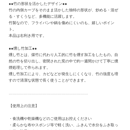
●●竹の形状を活かしたデザイン●●
竹の内側カーブをそのまま活かした独特の形状が、炒める・混ぜ
る・すくうなど、多機能に活躍します。
竹製なので、フライパンや鍋を傷めにくいのも、嬉しいポイン
ト。
本品は右利き用です。
●●燻し竹加工●●
燻し竹とは、煤竹に代わり人工的に竹を燻す加工をしたもの。自
然の竹を切り出し、密閉された窯の中で約一週間かけて丁寧に燻
煙処理して作られます。
燻し竹加工により、カビなどが発生しにくくなり、竹の強度も増
すので清潔な状態で長く使うことができます。
………………………………………………………
【使用上の注意】
・食洗機や乾燥機などのご使用はお控えください
・柔らかな布やスポンジ等で軽く洗い、ふきんで水分をふき取っ