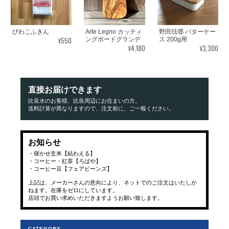
びわこふきん
Arte Legno カッティ
野田琺瑯 バターケー
¥550
ングボードグランデ
ス 200g用
¥4,180
¥3,300
直接お届けできます
比良水のお客様、比良周辺にお住まいの方。
送料計算が異なりますので、注文前に、ご一報ください。
お知らせ
・寝かせ玄米【結わえる】
・コーヒー・紅茶【ろばや】
・コーヒー豆【フェアビーンズ】
上記は、メーカーさんの意向により、ネットでのご注文はいたしか
ねます。在庫をゼロにしています。
店頭でお買い求めいただきますようお願い致します。
CATEGORY