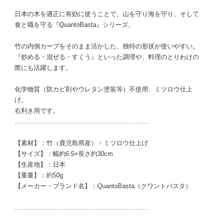
日本の木を適正に有効に使うことで、山を守り海を守り、そして
食と職を守る『QuantoBasta』シリーズ。
竹の内側カーブをそのまま活かした、独特の形状が使いやすい。
『炒める・混ぜる・すくう』といった調理や、料理のとりわけの
際にも活躍します。
化学物質（防カビ剤やウレタン塗装等）不使用、ミツロウ仕上
げ。
右利き用です。
………………………………………………………
【素材】：竹（鹿児島県産）・ミツロウ仕上げ
【サイズ】：幅約6.5×長さ約30cm
【生産地】：日本
【重量】：約50g
【メーカー・ブランド名】：QuantoBasta（クワントバスタ）
………………………………………………………