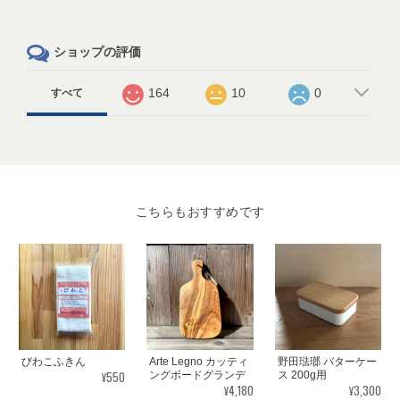
ショップの評価
164
10
0
すべて
こちらもおすすめです
びわこふきん
Arte Legno カッティ
野田琺瑯 バターケー
¥550
ングボードグランデ
ス 200g用
¥4,180
¥3,300