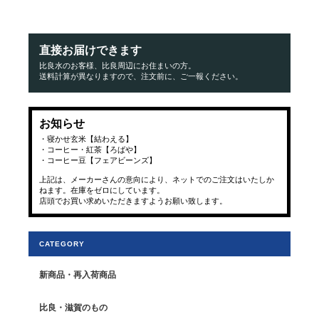
直接お届けできます
比良水のお客様、比良周辺にお住まいの方。
送料計算が異なりますので、注文前に、ご一報ください。
お知らせ
・寝かせ玄米【結わえる】
・コーヒー・紅茶【ろばや】
・コーヒー豆【フェアビーンズ】
上記は、メーカーさんの意向により、ネットでのご注文はいたしか
ねます。在庫をゼロにしています。
店頭でお買い求めいただきますようお願い致します。
CATEGORY
新商品・再入荷商品
比良・滋賀のもの