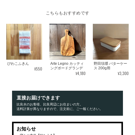
こちらもおすすめです
びわこふきん
Arte Legno カッティ
野田琺瑯 バターケー
¥550
ングボードグランデ
ス 200g用
¥4,180
¥3,300
直接お届けできます
比良水のお客様、比良周辺にお住まいの方。
送料計算が異なりますので、注文前に、ご一報ください。
お知らせ