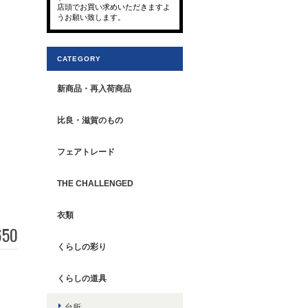
店頭でお買い求めいただきますよ
うお願い致します。
CATEGORY
新商品・再入荷商品
比良・滋賀のもの
フェアトレード
THE CHALLENGED
衣類
650
くらしの彩り
くらしの道具
台所