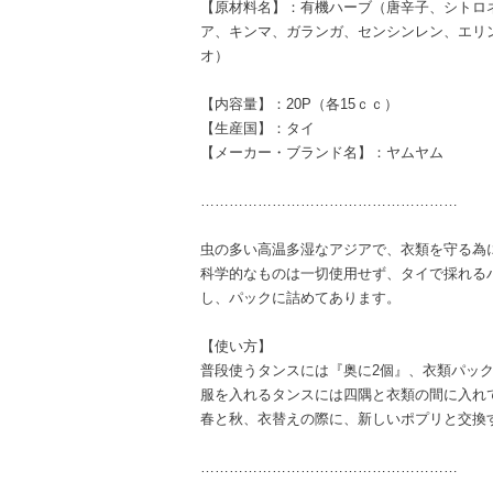
【原材料名】：有機ハーブ（唐辛子、シトロ
ア、キンマ、ガランガ、センシンレン、エリ
オ）
【内容量】：20P（各15ｃｃ）
【生産国】：タイ
【メーカー・ブランド名】：ヤムヤム
………………………………………………
虫の多い高温多湿なアジアで、衣類を守る為
科学的なものは一切使用せず、タイで採れる
し、パックに詰めてあります。
【使い方】
普段使うタンスには『奥に2個』、衣類パック
服を入れるタンスには四隅と衣類の間に入れ
春と秋、衣替えの際に、新しいポプリと交換
………………………………………………