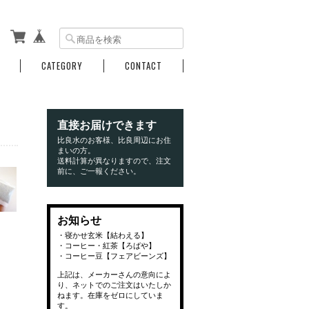
CATEGORY
CONTACT
直接お届けできます
比良水のお客様、比良周辺にお住
まいの方。
送料計算が異なりますので、注文
前に、ご一報ください。
お知らせ
・寝かせ玄米【結わえる】
・コーヒー・紅茶【ろばや】
・コーヒー豆【フェアビーンズ】
上記は、メーカーさんの意向によ
り、ネットでのご注文はいたしか
ねます。在庫をゼロにしていま
す。