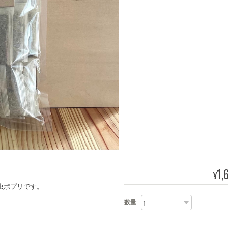
1,
¥
虫ポプリです。
数量