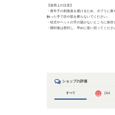
【使用上の注意】
・唐辛子の刺激臭を避けるため、ポプリに鼻
触った手で目や肌を擦らないでください。
・幼児やペットの手の届かないところに保存
・開封後は密封し、早めに使い切ってくださ
ショップの評価
164
すべて