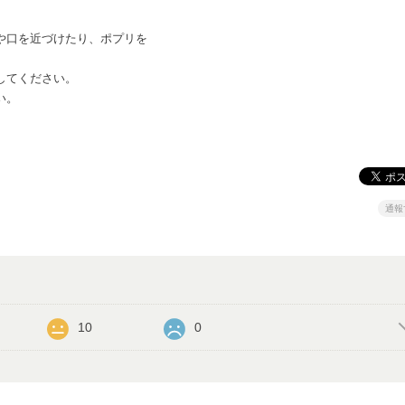
や口を近づけたり、ポプリを
してください。
い。
通報
10
0