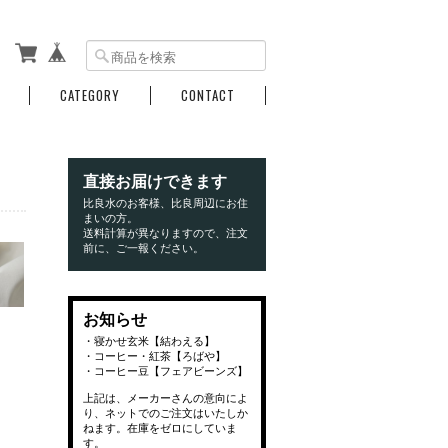
CATEGORY
CONTACT
直接お届けできます
比良水のお客様、比良周辺にお住
まいの方。
送料計算が異なりますので、注文
前に、ご一報ください。
お知らせ
・寝かせ玄米【結わえる】
・コーヒー・紅茶【ろばや】
・コーヒー豆【フェアビーンズ】
上記は、メーカーさんの意向によ
り、ネットでのご注文はいたしか
ねます。在庫をゼロにしていま
す。