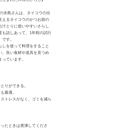
liの水島さんは、タイコウの出
支えるタイコウのかつお節の
出汁とりに使いやすいさらし
度も話しあって、1年程の試行
」です。
らしを使って料理をすること
い。良い食材や道具を見つめ
まっています。
汁とりができる。
にも最適。
うストレスがなく、ゴミを減ら
なったときは煮沸してくださ