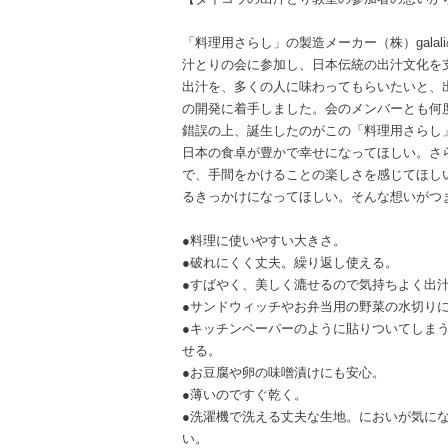
「料理用さらし」の製造メーカー（株）gala
汁とりの会に参加し、日本伝統の出汁文化を
出汁を、多くの人に味わってもらいたいと、
の開発に着手しました。会のメンバーとも何
錯誤の上、誕生したのがこの「料理用さらし
日本の食卓が豊かで幸せになってほしい。さ
で、手間をかけることの楽しさを感じてほし
るきっかけになってほしい。そんな想いがつ
●料理に使いやすい大きさ。
●破れにくく丈夫。繰り返し使える。
●すばやく、美しく漉せるので気持ちよく出
●サンドウィッチやお弁当用の野菜の水切り
●キッチンペーパーのように貼りついてしま
せる。
●お豆腐や卵の味噌漬けにも安心。
●薄いのですぐ乾く。
●洗濯機で洗える丈夫な生地。においが気に
い。