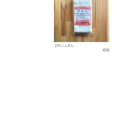
びわこふきん
¥550