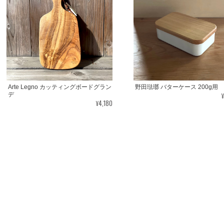
Arte Legno カッティングボードグラン
野田琺瑯 バターケース 200g用
デ
¥4,180