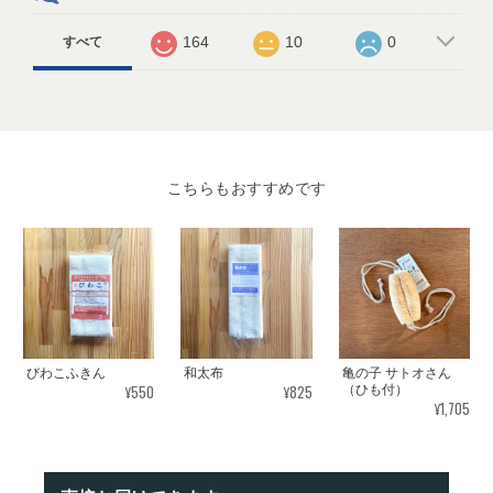
164
10
0
すべて
こちらもおすすめです
びわこふきん
和太布
亀の子 サトオさん
¥550
¥825
（ひも付）
¥1,705