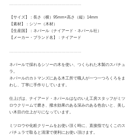
………………………………………………
【サイズ】：長さ（横）95mm×高さ（縦）14mm
【素材】：シソー（木材）
【生産国】：ネパール（ナイアード・ネパール社）
【メーカー・ブランド名】：ナイアード
………………………………………………
ネパールで採れるシソーの木を使い、つくられた木製のスパチュ
ラ。
ネパールのカトマンズにある木工所で職人が一つ一つろくろをま
わし、丁寧に手作りしています。
仕上げは、ナイアード・ネパールはなのいえ工房スタッフがミツ
ロウクリームで磨き、撥水効果のある深みのある色合いと、美し
い木目の仕上がりになっています。
ミツロウや化粧クリームをお使い頂く時に、直接指でなくこのス
パチュラで取ると清潔で便利にお使い頂けます。