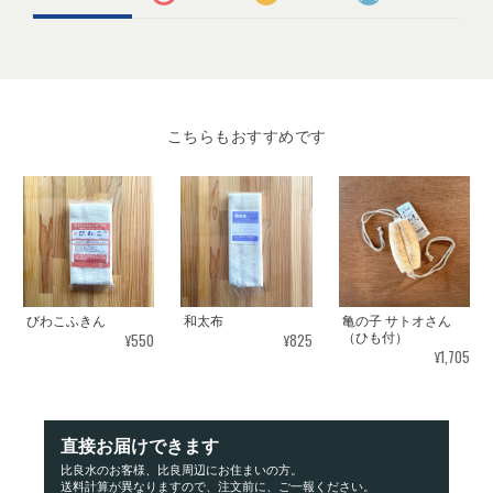
こちらもおすすめです
びわこふきん
和太布
亀の子 サトオさん
¥550
¥825
（ひも付）
¥1,705
直接お届けできます
比良水のお客様、比良周辺にお住まいの方。
送料計算が異なりますので、注文前に、ご一報ください。