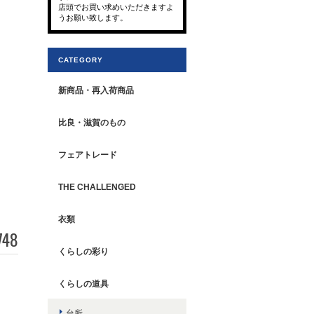
店頭でお買い求めいただきますよ
うお願い致します。
CATEGORY
新商品・再入荷商品
比良・滋賀のもの
フェアトレード
THE CHALLENGED
衣類
748
くらしの彩り
くらしの道具
台所