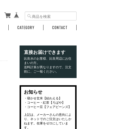
CATEGORY
CONTACT
直接お届けできます
比良水のお客様、比良周辺にお住
まいの方。
送料計算が異なりますので、注文
前に、ご一報ください。
お知らせ
・寝かせ玄米【結わえる】
・コーヒー・紅茶【ろばや】
・コーヒー豆【フェアビーンズ】
上記は、メーカーさんの意向によ
り、ネットでのご注文はいたしか
ねます。在庫をゼロにしていま
す。