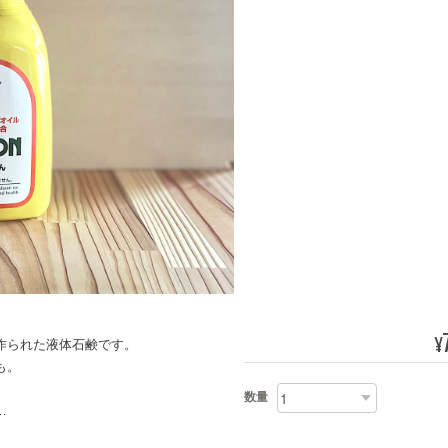
¥
作られた液体石鹸です。
も。
数量
…